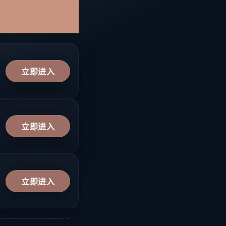
立即进入
立即进入
立即进入