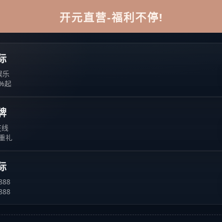
开元直营-福利不停!
际
娱乐
%起
牌
在线
重礼
际
88
88